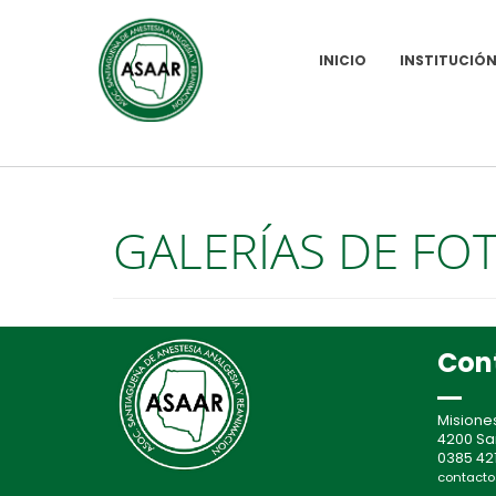
INICIO
INSTITUCIÓ
INICIO
GALERÍAS DE FOTOS
GALERÍAS DE FO
Con
Misione
4200 Sa
0385 421
contacto