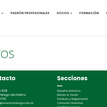
N
PADRÓN PROFESIONALES
SOCIOS
FORMACIÓN
TOS
tacto
Secciones
s 838
Reseña Historica
ntiago del Estero
Misión & Visión
7114
Estatuto y Reglamento
@asaarsantiago.com.ar
Comisión Directiva