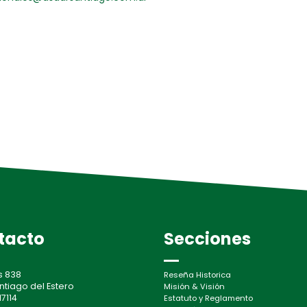
tacto
Secciones
s 838
Reseña Historica
ntiago del Estero
Misión & Visión
7114
Estatuto y Reglamento