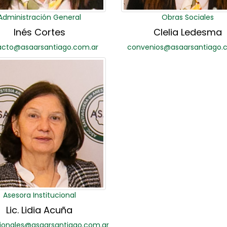
Administración General
Obras Sociales
Inés Cortes
Clelia Ledesma
acto@asaarsantiago.com.ar
convenios@asaarsantiago.
Asesora Institucional
Lic. Lidia Acuña
cionales@asaarsantiago.com.ar