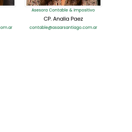
Asesora Contable & impositivo
CP. Analia Paez
com.ar
contable@asaarsantiago.com.ar