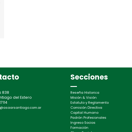
tacto
Secciones
s 838
Reseña Historica
ntiago del Estero
Misión & Visión
7114
Estatuto y Reglamento
@asaarsantiago.com.ar
Comisión Directiva
Capital Humano
Padrón Profesionales
Ingreso Socios
Formación